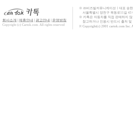
The new 스포티지
※ ㈜비즈빌커뮤니케이션ㅣ대표 송한규ㅣ대표번
서울특별시 양천구 목동로11길 43
The new 투싼
※ 카톡은 자동차를 직접 판매하지 
회사소개
|
제휴안내
|
광고안내
|
운영방침
참고하거나 인용시 반드시 출처 및 U
(NX4) Hybrid
Copyright (c) Cartok.com. All rights reserved
※ Copyright(c) 2001 cartok.com Inc. 
무쏘
더 뉴 스타리아
더 뉴 토레스 하이
브리드
뉴 토레스 하이브
리드
The new 스포티지
HEV
스타리아 Hybrid
NEW C4 CACTUS
TUNLAND
NEW C3
AIRCROSS