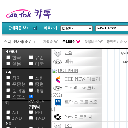
C35
1,56
한국
유럽
베뉴
1,6
일본
미국
DOLPHIN
경차
소형
THE NEW 티볼리
준중형
중형
The all new 코나
준대형
대형
(SX2)
스포츠
RV/SUV
트랙스 크로스오
카
버
A/T
M/T
New 아르카나
2WD
4WD
IX5