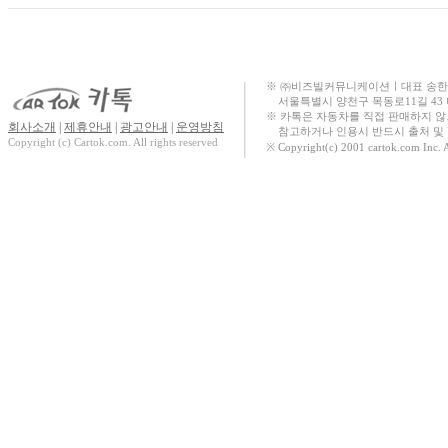
더 뉴 스타리아
Hybrid
The all new 싼타페
(MX5)
※ ㈜비즈빌커뮤니케이션ㅣ대표 송한규ㅣ대표번
서울특별시 양천구 목동로11길 43
The Kia 타스만
※ 카톡은 자동차를 직접 판매하지 
회사소개
|
제휴안내
|
광고안내
|
운영방침
참고하거나 인용시 반드시 출처 및 U
SEAL
Copyright (c) Cartok.com. All rights reserved
※ Copyright(c) 2001 cartok.com Inc. 
EX30
액티언
SEALION 6 DM-i
The new 카니발
The all new 싼타페
(MX5) Hybrid
New 그랑 콜레오
스
The new 쏘렌토
(MQ4)
마사다 밴