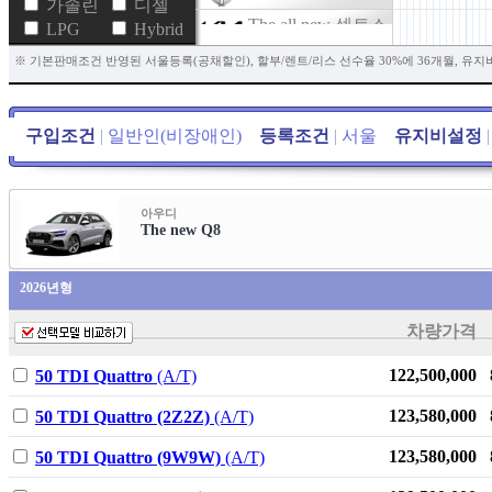
가솔린
디젤
The all new 셀토스
LPG
Hybrid
The new 투싼
※ 기본판매조건 반영된 서울등록(공채할인), 할부/렌트/리스 선수율 30%에 36개월, 유지
(NX4)
더 뉴 토레스
구입조건
|
일반인(비장애인)
등록조건
|
서울
유지비설정
|
뉴 토레스
New ETVAN
The new 니로 HEV
아우디
The new Q8
New 아르카나 E-
TECH HEV
2026년형
스타리아
차량가격
ATTO 3
The all new 셀토스
122,500,000
50 TDI Quattro
(A/T)
HEV
123,580,000
50 TDI Quattro (2Z2Z)
(A/T)
더 뉴 트레일블레
이저
123,580,000
50 TDI Quattro (9W9W)
(A/T)
SE-A