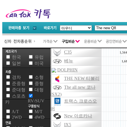
C35
1,56
한국
유럽
베뉴
1,6
일본
미국
DOLPHIN
경차
소형
THE NEW 티볼리
준중형
중형
The all new 코나
준대형
대형
(SX2)
스포츠
RV/SUV
트랙스 크로스오
카
버
A/T
M/T
New 아르카나
2WD
4WD
IX5