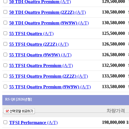
129,500,000
50 TDI Quattro Premium
(A/T)
The new 스포티지
130,580,000
50 TDI Quattro Premium (2Z2Z)
(A/T)
The new 투싼
(NX4) Hybrid
130,580,000
50 TDI Quattro Premium (9W9W)
(A/T)
무쏘
125,500,000
55 TFSI Quattro
(A/T)
더 뉴 스타리아
126,580,000
55 TFSI Quattro (2Z2Z)
(A/T)
더 뉴 토레스 하이
브리드
126,580,000
55 TFSI Quattro (9W9W)
(A/T)
뉴 토레스 하이브
132,500,000
55 TFSI Quattro Premium
(A/T)
리드
133,580,000
55 TFSI Quattro Premium (2Z2Z)
(A/T)
The new 스포티지
HEV
133,580,000
55 TFSI Quattro Premium (9W9W)
(A/T)
스타리아 Hybrid
RS Q8 [2026년형]
NEW C4 CACTUS
TUNLAND
차량가격
NEW C3
198,800,000
1
TFSI Performance
(A/T)
AIRCROSS