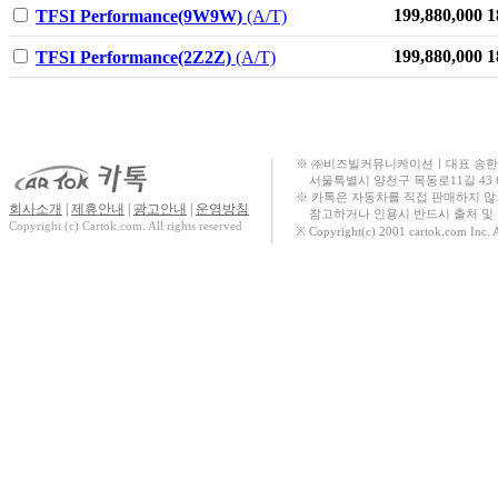
더 뉴 스타리아
199,880,000
1
TFSI Performance(9W9W)
(A/T)
Hybrid
199,880,000
1
TFSI Performance(2Z2Z)
(A/T)
The all new 싼타페
(MX5)
The Kia 타스만
SEAL
※ ㈜비즈빌커뮤니케이션ㅣ대표 송한규ㅣ대표번
서울특별시 양천구 목동로11길 43
EX30
※ 카톡은 자동차를 직접 판매하지 
회사소개
|
제휴안내
|
광고안내
|
운영방침
참고하거나 인용시 반드시 출처 및 U
액티언
Copyright (c) Cartok.com. All rights reserved
※ Copyright(c) 2001 cartok.com Inc. 
SEALION 6 DM-i
The new 카니발
The all new 싼타페
(MX5) Hybrid
New 그랑 콜레오
스
The new 쏘렌토
(MQ4)
마사다 밴