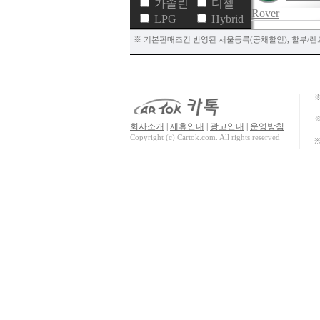
가솔린
디젤
Rover
LPG
Hybrid
※ 기본판매조건 반영된 서울등록(공채할인), 할부/렌트/
※
회사소개
|
제휴안내
|
광고안내
|
운영방침
Copyright (c) Cartok.com. All rights reserved
※