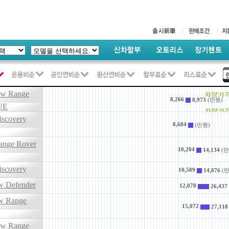
ew Range
8,266
8,973
(만원)
UE
scovery
8,684
(만원)
nge Rover
10,204
14,134
(만
scovery
10,589
14,876
(만
w Defender
12,078
26,437
w Range
15,072
27,118
ew Range