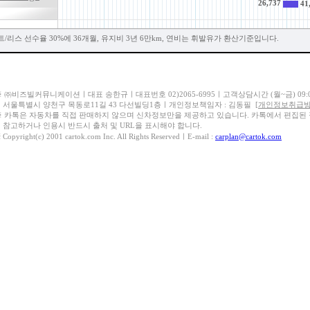
26,737
41
리스 선수율 30%에 36개월, 유지비 3년 6만km, 연비는 휘발유가 환산기준입니다.
 ㈜비즈빌커뮤니케이션ㅣ대표 송한규ㅣ대표번호 02)2065-6995ㅣ고객상담시간 (월~금) 09:00~1
서울특별시 양천구 목동로11길 43 다선빌딩1층ㅣ개인정보책임자 : 김동필
[개인정보취급방
※ 카톡은 자동차를 직접 판매하지 않으며 신차정보만을 제공하고 있습니다. 카톡에서 편집된
참고하거나 인용시 반드시 출처 및 URL을 표시해야 합니다.
 Copyright(c) 2001 cartok.com Inc. All Rights ReservedㅣE-mail :
carplan@cartok.com