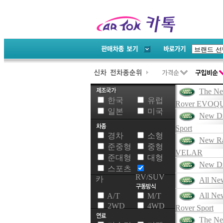
The N
한국
유럽
Rover EVOQ
일본
미국
New Di
Sport
경차
소형
New Ra
준중형
중형
VELAR
준대형
대형
New Di
스포츠
RV/SUV
카
All Ne
All Ne
A/T
M/T
2WD
4WD
Rover Sport
The N