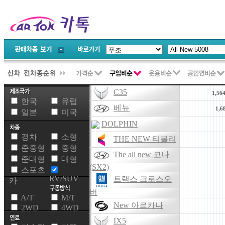
C35
1,56
한국
유럽
베뉴
1,6
일본
미국
DOLPHIN
경차
소형
THE NEW 티볼리
준중형
중형
The all new 코나
준대형
대형
(SX2)
스포츠
RV/SUV
트랙스 크로스오
카
버
A/T
M/T
New 아르카나
2WD
4WD
IX5