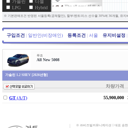
가솔린
디젤
The all new 셀토스
LPG
Hybrid
The new 투싼
※ 기본판매조건 반영된 서울등록(공채할인), 할부/렌트/리스 선수율 30%에 36개월, 유지
(NX4)
더 뉴 토레스
구입조건
|
일반인(비장애인)
등록조건
|
서울
유지비설정
|
뉴 토레스
New ETVAN
The new 니로 HEV
푸조
All New 5008
New 아르카나 E-
TECH HEV
가솔린 1.2 SHEV [2026년형]
스타리아
차량가격
ATTO 3
The all new 셀토스
55,900,000
GT
(A/T)
HEV
더 뉴 트레일블레
이저
SE-A
※ ㈜비즈빌커뮤니케이션ㅣ대표 송한규ㅣ대표번