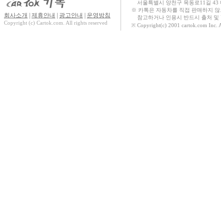
서울특별시 양천구 목동로11길 43
The new 스포티지
※ 카톡은 자동차를 직접 판매하지 
회사소개
|
제휴안내
|
광고안내
|
운영방침
참고하거나 인용시 반드시 출처 및 U
Copyright (c) Cartok.com. All rights reserved
The new 투싼
※ Copyright(c) 2001 cartok.com Inc. 
(NX4) Hybrid
무쏘
더 뉴 스타리아
더 뉴 토레스 하이
브리드
뉴 토레스 하이브
리드
The new 스포티지
HEV
스타리아 Hybrid
NEW C4 CACTUS
TUNLAND
NEW C3
AIRCROSS