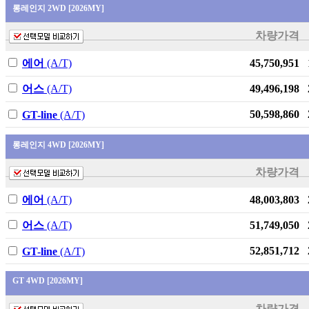
롱레인지 2WD [2026MY]
The new 스포티지
차량가격
The new 투싼
(NX4) Hybrid
에어
(A/T)
45,750,951
무쏘
어스
(A/T)
49,496,198
더 뉴 스타리아
더 뉴 토레스 하이
50,598,860
GT-line
(A/T)
브리드
롱레인지 4WD [2026MY]
뉴 토레스 하이브
리드
차량가격
The new 스포티지
에어
(A/T)
48,003,803
HEV
스타리아 Hybrid
어스
(A/T)
51,749,050
NEW C4 CACTUS
52,851,712
GT-line
(A/T)
TUNLAND
GT 4WD [2026MY]
NEW C3
AIRCROSS
차량가격