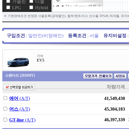
가솔린
디젤
The all new 셀토스
LPG
Hybrid
The new 투싼
※ 기본판매조건 반영된 서울등록(공채할인), 할부/렌트/리스 선수율 30%에 36개월, 유지
(NX4)
더 뉴 토레스
구입조건
|
일반인(비장애인)
등록조건
|
서울
유지비설정
|
뉴 토레스
New ETVAN
The new 니로 HEV
기아
EV5
New 아르카나 E-
TECH HEV
스탠다드 [2026MY]
스타리아
차량가격
ATTO 3
The all new 셀토스
에어
(A/T)
41,549,430
HEV
어스
(A/T)
45,304,183
더 뉴 트레일블레
이저
46,397,339
GT-line
(A/T)
SE-A