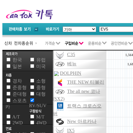
C35
1,56
한국
유럽
베뉴
1,6
일본
미국
DOLPHIN
경차
소형
THE NEW 티볼리
준중형
중형
The all new 코나
준대형
대형
(SX2)
스포츠
RV/SUV
트랙스 크로스오
카
버
A/T
M/T
New 아르카나
2WD
4WD
IX5