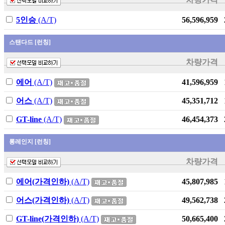
더 뉴 스타리아
Hybrid
5인승
(A/T)
56,596,959
The all new 싼타페
(MX5)
스탠다드 [런칭]
The Kia 타스만
차량가격
SEAL
에어
(A/T)
41,596,959
EX30
어스
(A/T)
45,351,712
액티언
SEALION 6 DM-i
GT-line
(A/T)
46,454,373
The new 카니발
롱레인지 [런칭]
The all new 싼타페
(MX5) Hybrid
차량가격
New 그랑 콜레오
에어(가격인하)
(A/T)
45,807,985
스
The new 쏘렌토
어스(가격인하)
(A/T)
49,562,738
(MQ4)
GT-line(가격인하)
(A/T)
50,665,400
마사다 밴