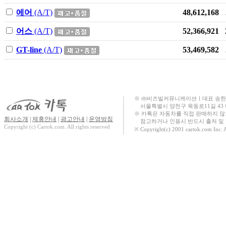
에어
(A/T)
48,612,168
스타리아 라운지
액티언 하이브리
어스
(A/T)
52,366,921
드
GT-line
(A/T)
53,469,582
The new 쏘렌토
(MQ4) HEV
SW40
The all new 코나
※ ㈜비즈빌커뮤니케이션ㅣ대표 송한규ㅣ대표번
서울특별시 양천구 목동로11길 43
(SX2) Electric
※ 카톡은 자동차를 직접 판매하지 
회사소개
|
제휴안내
|
광고안내
|
운영방침
The new PV5
참고하거나 인용시 반드시 출처 및 U
Copyright (c) Cartok.com. All rights reserved
※ Copyright(c) 2001 cartok.com Inc. 
EV3
SEALION 7
스타리아 라운지
Hybrid
NEW C5
AIRCROSS
렉스턴 뉴 아레나